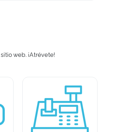
!
itio web. ¡Atrévete!